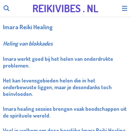
REIKIVIBES
. NL
Ga
direct
naar
Imara Reiki Healing
de
hoofdinhoud
Heling van blokkades
Imara werkt goed bij het helen van onderdrukte
problemen.
Het kan levensgebieden helen die in het
onderbewuste liggen, maar je desondanks toch
beïnvloeden.
Imara healing sessies brengen vaak boodschappen uit
de spirituele wereld.
Voel je welkom om deze heerlijke Imara Reiki Healing