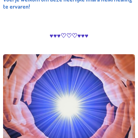
te ervaren!
♥︎♥︎♥︎♡♡♡♥︎♥︎♥︎